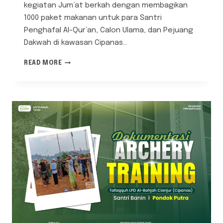
kegiatan Jum’at berkah dengan membagikan
1000 paket makanan untuk para Santri
Penghafal Al-Qur’an, Calon Ulama, dan Pejuang
Dakwah di kawasan Cipanas…
BERKAH
READ MORE
JUM’AT;
LAZ
AL-
BAHJAH
CIANJUR
BAGIKAN
1000
PAKET
AB
CHICKEN