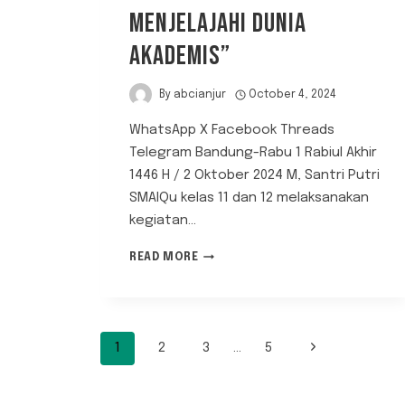
MENJELAJAHI DUNIA
AKADEMIS”
By
abcianjur
October 4, 2024
WhatsApp X Facebook Threads
Telegram Bandung-Rabu 1 Rabiul Akhir
1446 H / 2 Oktober 2024 M, Santri Putri
SMAIQu kelas 11 dan 12 melaksanakan
kegiatan…
“PENGALAMAN
READ MORE
STUDY
TOUR
KE
UNIVERSITAS:
PAGE
MENJELAJAHI
1
2
3
…
5
Next
DUNIA
Page
AKADEMIS”