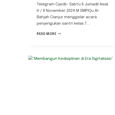
Telegram Cijedil– Sabtu 6 Jumadil Awal
H / 9 November 2024 M SMPIQu Al-
Bahjah Cianjur menggelar acara
penjengukan santri kelas 7….
PENJENGUKAN
READ MORE
SANTRI
KELAS
7
SANTRI
SMPIQU
AL-
BAHJAH
CIANJUR
MEMPERERAT
TALI
SILATURAHIM