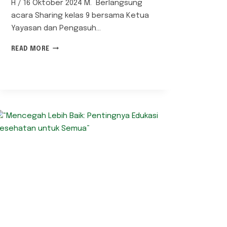
H / 16 Oktober 2024 M. Berlangsung
acara Sharing kelas 9 bersama Ketua
Yayasan dan Pengasuh…
“DARI
READ MORE
HATI
KE
HATI:
PENTINGNYA
SHARING
DALAM
MENCIPTAKAN
KONEKSI!”