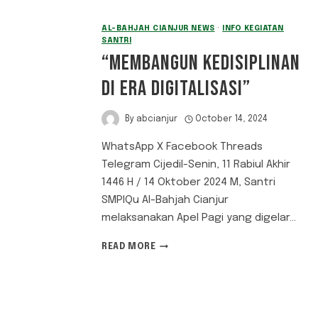
AL-BAHJAH CIANJUR NEWS
·
INFO KEGIATAN
SANTRI
“MEMBANGUN KEDISIPLINAN
DI ERA DIGITALISASI”
By
abcianjur
October 14, 2024
WhatsApp X Facebook Threads
Telegram Cijedil-Senin, 11 Rabiul Akhir
1446 H / 14 Oktober 2024 M, Santri
SMPIQu Al-Bahjah Cianjur
melaksanakan Apel Pagi yang digelar…
“MEMBANGUN
READ MORE
KEDISIPLINAN
DI
ERA
DIGITALISASI”