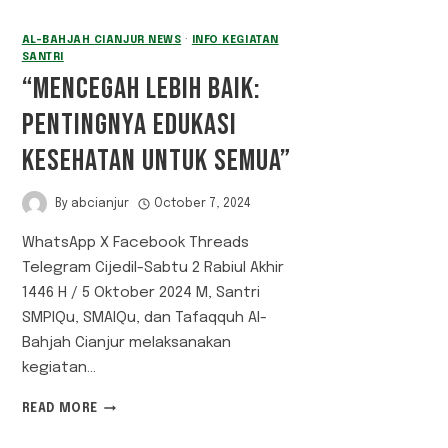
AL-BAHJAH CIANJUR NEWS
·
INFO KEGIATAN
SANTRI
“MENCEGAH LEBIH BAIK:
PENTINGNYA EDUKASI
KESEHATAN UNTUK SEMUA”
By
abcianjur
October 7, 2024
WhatsApp X Facebook Threads
Telegram Cijedil-Sabtu 2 Rabiul Akhir
1446 H / 5 Oktober 2024 M, Santri
SMPIQu, SMAIQu, dan Tafaqquh Al-
Bahjah Cianjur melaksanakan
kegiatan…
“MENCEGAH
READ MORE
LEBIH
BAIK: