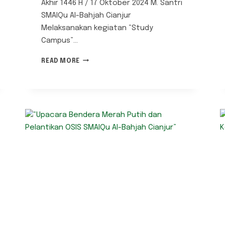
Akhir 1446 H / 17 Oktober 2024 M. Santri
SMAIQu Al-Bahjah Cianjur
Melaksanakan kegiatan “Study
Campus”…
“MENGGAPAI
READ MORE
IMPIAN:
PERAN
SEKOLAH
MENENGAH
DALAM
MEMPERSIAPKAN
MAHASISWA
MASA
DEPAN”