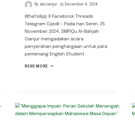
By
abcianjur
December 4, 2024
WhatsApp X Facebook Threads
Telegram Cijedil – Pada hari Senin, 25
November 2024, SMPIQu Al-Bahjah
Cianjur mengadakan acara
penyerahan penghargaan untuk para
pemenang English Student…
PENYERAHAN
READ MORE
PENGHARGAAN
ENGLISH
STUDENT
COMPETITION
(ESCO)
SMPIQU
AL-
BAHJAH
CIANJUR