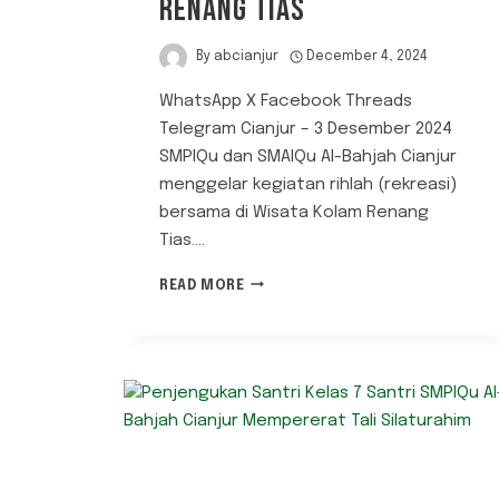
RENANG TIAS
By
abcianjur
December 4, 2024
WhatsApp X Facebook Threads
Telegram Cianjur – 3 Desember 2024
SMPIQu dan SMAIQu Al-Bahjah Cianjur
menggelar kegiatan rihlah (rekreasi)
bersama di Wisata Kolam Renang
Tias….
RIHLAH
READ MORE
SMPIQU
DAN
SMAIQU
AL-
BAHJAH
CIANJUR:
KEBERSAMAAN
DAN
KECERIAAN