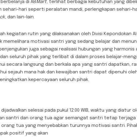
berbelanja di AB
Mart
, terlihat berbagai kebutuhan yang dibeli
 sehari-hari seperti peralatan mandi, perlengkapan sehari-ha
ck
, dan lain-lain.
h kegiatan rutin yang dilaksanakan oleh Divisi Kepondokan Al
uk memelihara motivasi santri yang sedang belajar dan menunt
an penjengukan juga sebagai realisasi hubungan yang harmonis
, dan seluruh pihak yang terlibat di dalam proses belajar-menga
ui secara langsung dan berkala apa yang santri dapatkan, ras
ui sejauh mana hak dan kewajiban santri dapat dipenuhi oleh
eningkatkan kepercayaan seluruh pihak.
ijadwalkan selesai pada pukul 12:00 WIB, waktu yang diatur o
n santri dan orang tua agar semangat santri tetap terjaga d
orang tua yang menyebabkan turunnya motivasi santri. Piha
pak positif yang akan