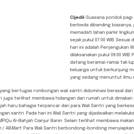
Cijedil
-Suasana pondok pagi in
berbeda dibanding biasanya,
memadati lahan parkir lingkun
sejak pukul 07:00 WIB. Sesuai
hari ini adalah Penjengukan W
dilaksanakan pukul 09:00 WIB. 
datang beramai-ramai tak l
keluarga untuk berkunjung 
yang sedang menuntut ilmu di
 yang bertugas rombongan wali santri didominasi berasal dari 
tri juga terlihat membawa hidangan dari rumah untuk dimakan
ajah haru bahagia terpancar dari para Wali Santri yang ber
gan santri. Pada hari ini Wali Santri yang dijadwalkan melaku
SMPIQu Al-Bahjah Cianjur Banin. Selain terlihat membawa makan
h
/ AB
Mart
. Para Wali Santri berbondong-bondong menyiapka