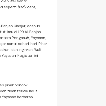
 oleh Wali Santri
ri seperti
body care
,
-Bahjah Cianjur, adapun
ut ilmu di LPD Al-Bahjah
 antara Pengasuh, Yayasan,
jar santri sehari-hari. Pihak
akan, dan inginkan. Wali
 Yayasan. Kegiatan ini
leh pihak pondok
an tidak terlalu larut
k Yayasan berharap